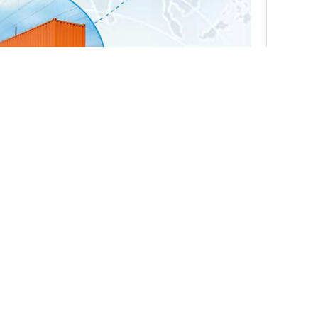
推出 农用类化学试剂— 【 多抗霉素B—19396-06-6
出 农用类化学试剂— 【 呋草酮—96525-23-4 】
 通常为棕色至深棕色粉末或颗粒 含量≥99.0% 新货供应
13836-37-8 外观 白色至类白色粉末 含量≥98.0% 新