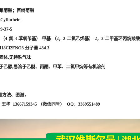
氯氰菊酯；百树菊酯
yfluthrin
9-37-5
-（4-氟-3-苯氧苄基）-甲基-（2，2-二氯乙烯基）-2，2-二甲基环丙烷羧
18Cl2FNO3 分子量 434.3
固体,无特殊气味
溶于乙醇,易溶于乙醚、丙酮、甲苯、二氯甲烷等有机溶剂
测方法、图谱，
华 13667159345 （微信同号） QQ：3369551489