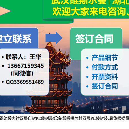
 :铝箔袋内衬双层自封PE袋封装纸箱/纸板桶內村双层PE袋封装;具体