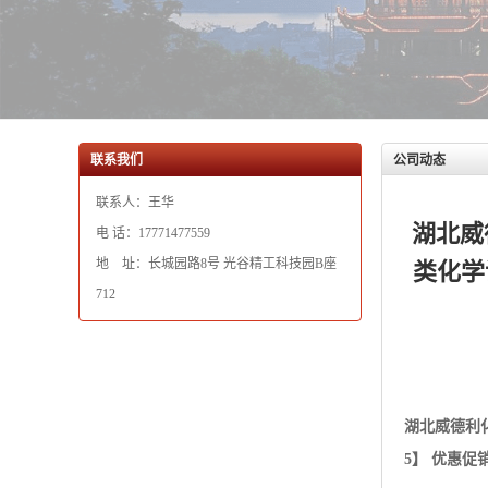
联系我们
公司动态
联系人：王华
湖北威
电 话：17771477559
地 址：长城园路8号 光谷精工科技园B座
类化学
712
湖北威德利
5】 优惠促