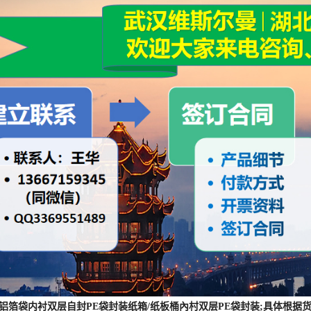
 :铝箔袋内衬双层自封PE袋封装纸箱/纸板桶內村双层PE袋封装;具体
] :我司对产品质量问题负责每批产品都有检测报告，我司承诺产品质量严
合格,可协治我司退换。
] :采取快递或物流远输报价一般含运费,我司可以保证发货时间但不能承诺