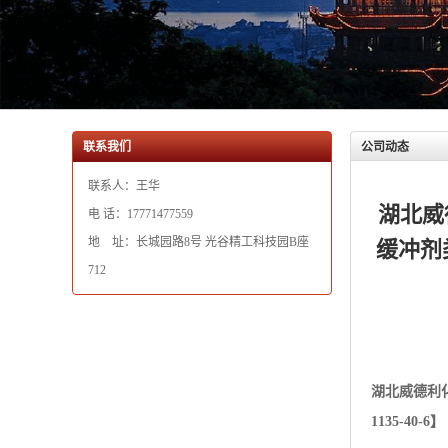
联系人：王华
湖北威
电 话：17771477559
地 址：长城园路8号 光谷精工科技园B座
缓冲剂类
712
湖北威德利
1135-40
中文名称：3-
英文名称：3-(Cy
CAS RN：11
EINECS号：2
分子式；C9H