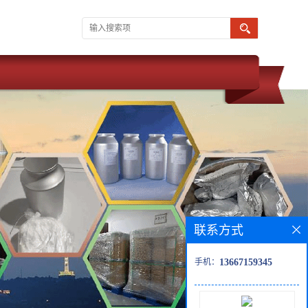
联系方式
手机：
13667159345
 武汉维斯尔曼 同为湖北威德利化学科技旗下子公司。 现推出 生物缓
】 优惠促销 现货供应 价格优惠 质量保障