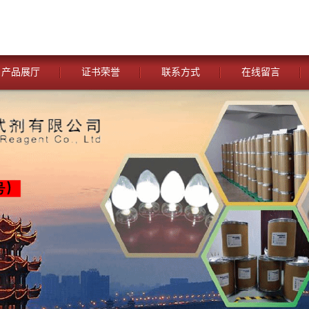
产品展厅
证书荣誉
联系方式
在线留言
您当前的位置：
网站首页
>
公司动态
>
湖北威德利化学试剂 与
冲剂类试剂— 【 乙二醇双(2-氨基乙基醚)四乙酸 (EGTA)—67-