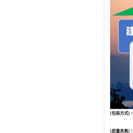
[包装方式]
[质量条教
机构检测不
[运输方式
[特别提示
的潜在功效