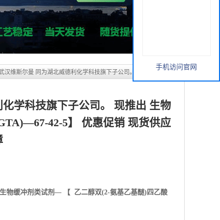
利化学科技旗下子公司。 现推出 生物
A)—67-42-5】 优惠促销 现货供应
障
手机访问官网
生物缓冲剂类试剂— 【
乙二醇双(2-氨基乙基醚)四乙酸