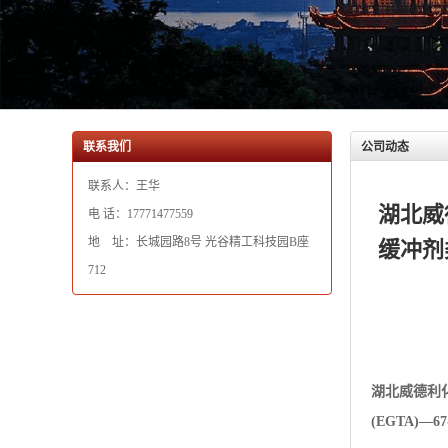
联系人：王华
湖北威
电 话：17771477559
地 址：长城园路8号 光谷精工科技园B座
缓冲剂类
712
湖北威德利
(EGTA)—
中文名 乙二
英文名 Ethylen
CAS号:67-
分子式:C14H
产品符合企