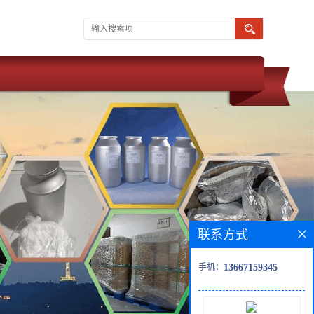
联系方式
手机：
13667159345
 武汉维斯尔曼 同为湖北威德利化学科技旗下子公司。 现推出 生物缓
42-5】 优惠促销 现货供应 价格优惠 质量保障