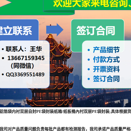
 :铝箔袋内衬双层自封PE袋封装纸箱/纸板桶內村双层PE袋封装;具体
] :我司对产品质量问题负责每批产品都有检测报告，我司承诺产品质量严
合格,可协治我司退换。
] :采取快递或物流远输报价一般含运费,我司可以保证发货时间但不能承诺
] :本公司销售的所有产品,均属于半成品原料，产品主要针对有资质的厂
和应用均来自公开发表的文献，未经过国家食品和药品监督管理局评估。