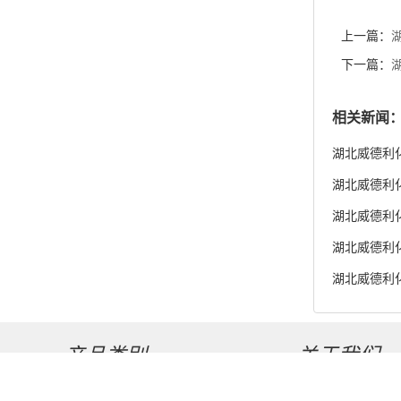
湖北威德利化学
货供应
湖北威德利化学
湖北威德利化
湖北威德利化
度98% 新
产品类别
关于我们
高纯化学试剂
公司介绍
中间体类试剂
公司动态
宠物试剂
食品类试剂