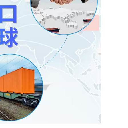
 推出优势产品 林扎戈利胆碱 化学试剂 CAS：
出优势产品 盐酸奥普力农 化学试剂 CAS：119615-
 通常为棕色至深棕色粉末或颗粒 含量≥99.0% 新货供应