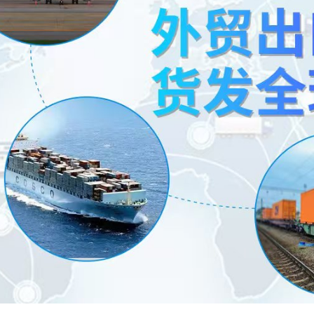
湖北威德利化学试剂 与 武汉维斯尔曼 同为湖北威德利化学科技旗下子公司。
6-57-2 含 量≥98% 外观 白色或类白色粉末 新货供应
湖北威德利化学试剂 与 武汉维斯尔曼 同为湖北威德利化学科技旗下子公司。 推
9.0% 外观 白色粉末 新货供应
：
学试剂 推出优势产品 蛋白琥珀酸铁 化学试剂 CAS：93615-44-2 外观