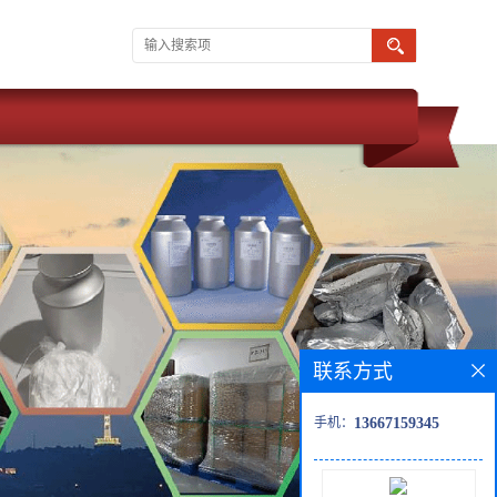
联系方式
手机：
13667159345
 武汉维斯尔曼 同为湖北威德利化学科技旗下子公司。 推出优势产品
.5% 外观 白色晶体粉末 新货供应