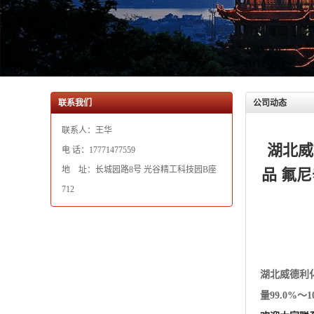
联系人：王华
湖北威
电 话：17771477559
地 址：长城园路8号 光谷精工科技园B座
品 氟尼
712
湖北威德利
量99.0%
欢迎大家联系 