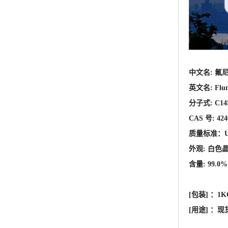
分子式: C14
CAS 号: 424
质量标准：U
外观: 白色
含量: 99.0%
[包装] ：
1K
[用途] 