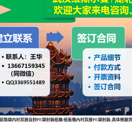
 :铝箔袋内衬双层自封PE袋封装纸箱/纸板桶內村双层PE袋封装;具体