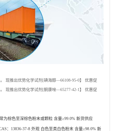
推出优势化学试剂[碘海醇—66108-95-0】 优惠促
推出优势化学试剂[酮康唑—65277-42-1】 优惠促
 通常为棕色至深棕色粉末或颗粒 含量≥99.0% 新货供应
13836-37-8 外观 白色至类白色粉末 含量≥98.0% 新