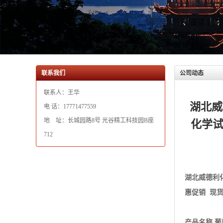
联系我们
公司动态
联系人：王华
湖北威
电 话：17771477559
地 址：长城园路8号 光谷精工科技园B座
化学试
712
湖北威德利
惠促销 现
产品名称 葡