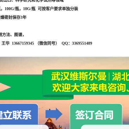
外贸出口、科学研究和化学试剂等领域
瓶，100G/瓶，10G/瓶 可按客户要求单独分装
干燥密封保存3年
测方法、图谱，
华 13667159345 （微信同号） QQ：3369551489