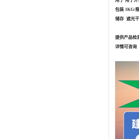
用于 用于
包装 1KG/
储存 遮光
提供产品检
详情可咨询 王