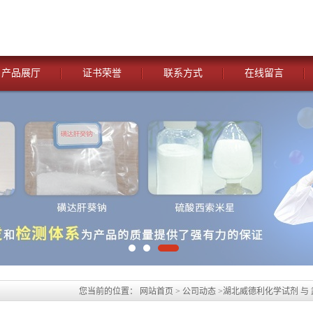
产品展厅
证书荣誉
联系方式
在线留言
您当前的位置：
网站首页
>
公司动态
>
湖北威德利化学试剂 与
试剂[氯唑西林钠;邻氯青霉素钠—7081-44-9 】 优惠促销 现货