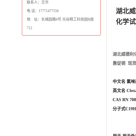
联系人：王华
湖北威
电 话：17771477559
地 址：长城园路8号 光谷精工科技园B座
化学试
712
湖北威德利
惠促销 现
中文名 氯唑
英文名 Cloxac
CAS RN 708
分子式C19H1