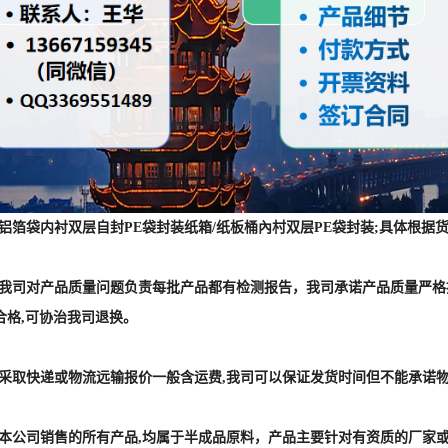
 :铝箔袋内衬双层自封PE袋封装纸箱/纸板桶內村双层PE袋封装;具体
] :我司对产品质量问题负责每批产品都有检测报告，我司承诺产品质量严
合格,可协治我司退换。
] :采取快递或物流远输报价一般含运费,我司可以保证发货时间但不能承诺
] :本公司销售的所有产品,均属于半成品原料，产品主要针对有资质的厂