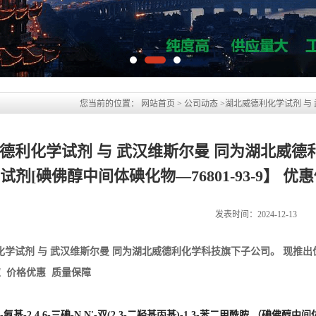
德利化学试剂 与 武汉维斯尔曼 同为湖北威德
试剂[碘佛醇中间体碘化物—76801-93-9】 
发表时间：2024-12-13
化学试剂 与 武汉维斯尔曼 同为湖北威德利化学科技旗下子公司。 现推出
应 价格优惠 质量保障
氨基-2,4,6-三碘-N,N'-双(2,3-二羟基丙基)-1,3-苯二甲酰胺 （碘佛醇
no-N,N'-bis(2,3-dihydroxypropyl)-2,4,6-triiodo-1,3-benzenedicarbo
18I3N3O6
02
801-93-9
312995-182-4