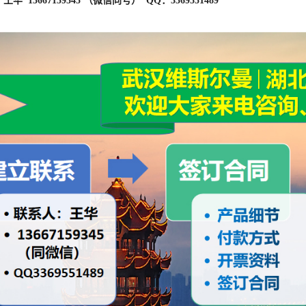
 :铝箔袋内衬双层自封PE袋封装纸箱/纸板桶內村双层PE袋封装;具体
] :我司对产品质量问题负责每批产品都有检测报告，我司承诺产品质量严
合格,可协治我司退换。