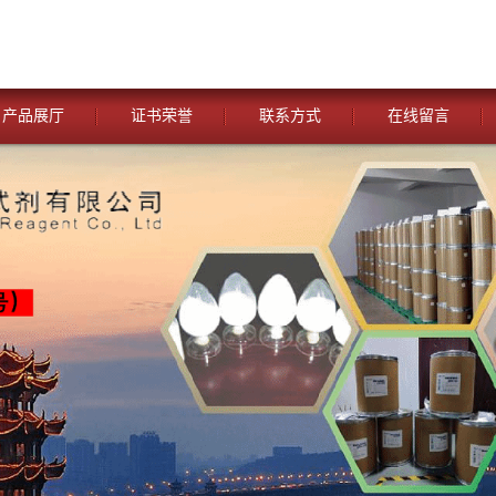
产品展厅
证书荣誉
联系方式
在线留言
您当前的位置：
网站首页
>
公司动态
>
湖北威德利化学试剂 与
试剂[碘佛醇中间体碘化物—76801-93-9】 优惠促销 现货供应 