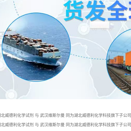
湖北威德利化学试剂 与 武汉维斯尔曼 同为湖北威德利化学科技旗下子公司。 现
现货供应 价格优惠 质量保障
湖北威德利化学试剂 与 武汉维斯尔曼 同为湖北威德利化学科技旗下子公司。 
现货供应 价格优惠 质量保障
：
学试剂 推出优势产品 蛋白琥珀酸铁 化学试剂 CAS：93615-44-2 外观
试剂 推出优势产品 N-叔丁氧羰基-N'-甲苯磺酰基-L-精氨酸 化学试剂 CAS：
试剂 推出优势产品 洛沙坦 化学试剂 CAS：114798-26-4 外观 类白色