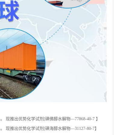
推出优势化学试剂[碘佛醇水解物—77868-40-7 】
现推出优势化学试剂[碘海醇水解物—31127-80-7】
 通常为棕色至深棕色粉末或颗粒 含量≥99.0% 新货供应
13836-37-8 外观 白色至类白色粉末 含量≥98.0% 新
至淡黄色粉末粉末 含量≥98.0% 新货供应