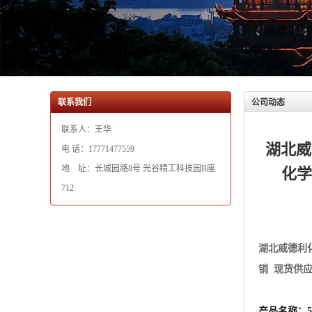
联系人：王华
湖北威
电 话：17771477559
地 址：长城园路8号 光谷精工科技园B座
化学
712
湖北威德利
销 现货供
产品名称：5-
英文名称： 5-Ami
分子式：C14H
分子量：705.
CAS No.：76
EINECS号：1