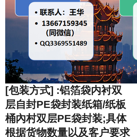
[包装方式] :铝箔袋内衬双
层自封PE袋封装纸箱/纸板
桶內村双层PE袋封装;具体
根据货物数量以及客户要求