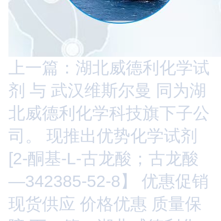
上一篇：湖北威德利化学试
剂 与 武汉维斯尔曼 同为湖
北威德利化学科技旗下子公
司。 现推出优势化学试剂
[2-酮基-L-古龙酸；古龙酸
—342385-52-8】 优惠促销
现货供应 价格优惠 质量保