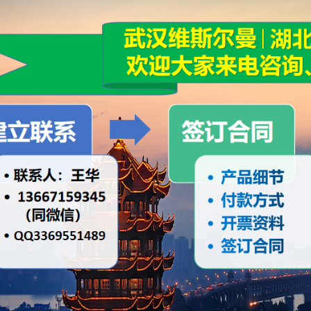
 :铝箔袋内衬双层自封PE袋封装纸箱/纸板桶內村双层PE袋封装;具体
] :我司对产品质量问题负责每批产品都有检测报告，我司承诺产品质量严
合格,可协治我司退换。
] :采取快递或物流远输报价一般含运费,我司可以保证发货时间但不能承诺