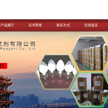
产品展厅
证书荣誉
联系方式
在线留言
您当前的位置：
网站首页
>
公司动态
>
湖北威德利化学试剂 与
试剂[薁磺酸钠；愈创木薁磺酸钠—6223-35-4 】 优惠促销 现