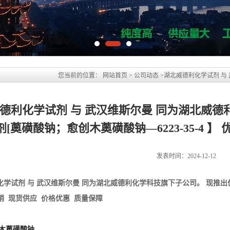
德利化学试剂 与 武汉维斯尔曼 同为湖北威德
[薁磺酸钠；愈创木薁磺酸钠—6223-35-4 】
发表时间：2024-12-12
化学试剂 与 武汉维斯尔曼 同为湖北威德利化学科技旗下子公司。 现推出
促销 现货供应 价格优惠 质量保障
创木薁磺酸钠
磺酸钠；愈创木薁磺酸钠；磺酸钠
 Guaiazulene Sulfonate
二甲基-7-异丙基甘菊环-3-磺酸钠
3-35-4 EINECS号 228-309-8
7NaO3S 分子量 300.3484