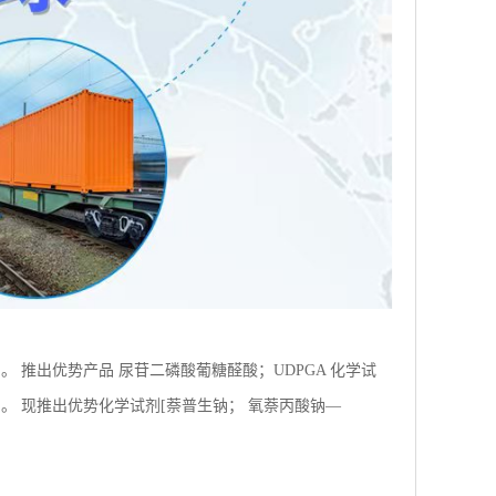
 推出优势产品 尿苷二磷酸葡糖醛酸；UDPGA 化学试
。 现推出优势化学试剂[萘普生钠； 氧萘丙酸钠—
 通常为棕色至深棕色粉末或颗粒 含量≥99.0% 新货供应
13836-37-8 外观 白色至类白色粉末 含量≥98.0% 新
至淡黄色粉末粉末 含量≥98.0% 新货供应
4 外观 类白色至淡黄色粉末粉末 纯度98% 新货供应
学试剂 CAS：13836-37-8 外观 白色至类白色粉末 纯