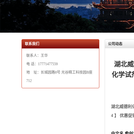
联系人：王华
湖北威
电 话：17771477559
地 址：长城园路8号 光谷精工科技园B座
化学试剂
712
湖北威德利
4 】 优惠
中文名 愈
产品名 薁
英文名 Sodium
化学名1,4-
CAS RN 622
分子式C15H1