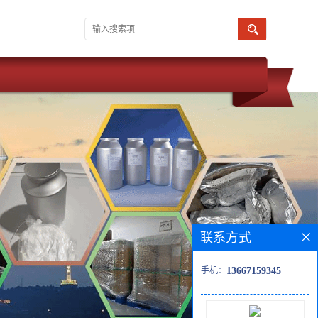
联系方式
手机：
13667159345
 武汉维斯尔曼 同为湖北威德利化学科技旗下子公司。 推出优势产品
观 白色至类白色结晶性粉末 新货供应