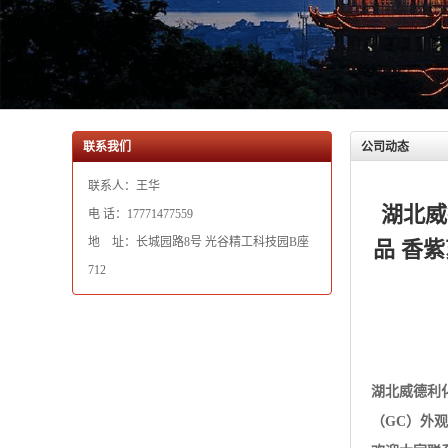
联系人：王华
湖北威
电 话：17771477559
地 址：长城园路8号 光谷精工科技园B座
品 香紫
712
湖北威德利
（GC）外
欢迎大家联系 