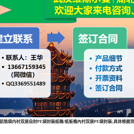
 :铝箔袋内衬双层自封PE袋封装纸箱/纸板桶內村双层PE袋封装;具体