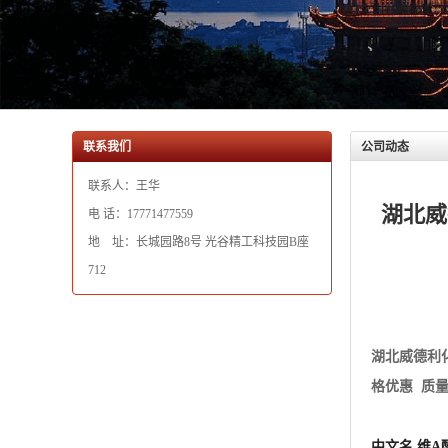
联系我们
公司动态
联系人：王华
湖北威
电 话：17771477559
地 址：长城园路8号 光谷精工科技园B座
712
湖北威德利
格优惠 质
中文名 维A