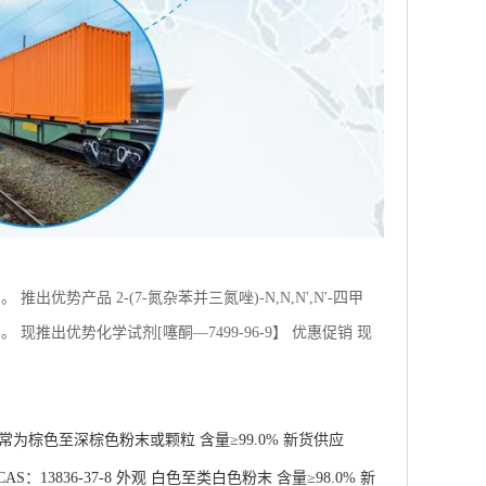
势产品 2-(7-氮杂苯并三氮唑)-N,N,N',N'-四甲
性粉末 新货供应
推出优势化学试剂[噻酮—7499-96-9】 优惠促销 现
 通常为棕色至深棕色粉末或颗粒 含量≥99.0% 新货供应
13836-37-8 外观 白色至类白色粉末 含量≥98.0% 新