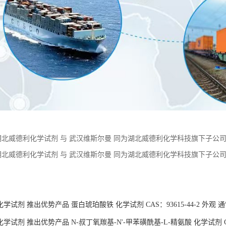
湖北威德利化学试剂 与 武汉维斯尔曼 同为湖北威德利化学科技旗下子公司。 推出优
盐 化学试剂 CAS：873798-09-5 含 量≥99% 外观 白色至类白色结晶
湖北威德利化学试剂 与 武汉维斯尔曼 同为湖北威德利化学科技旗下子公司。 现
格优惠 质量保障
：
学试剂 推出优势产品 蛋白琥珀酸铁 化学试剂 CAS：93615-44-2 外观
试剂 推出优势产品 N-叔丁氧羰基-N'-甲苯磺酰基-L-精氨酸 化学试剂 CAS：