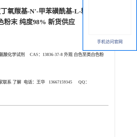
氧羰基-N'-甲苯磺酰基-L-精氨酸化
类白色粉末 纯度98% 新货供应
手机访问官网
精氨酸
化学试剂 CAS：
13836-37-8
外观
白色至类白色粉
 了解 电话：王华 13667159345 QQ：