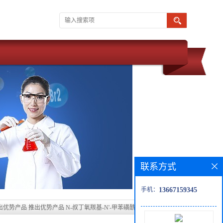
联系方式
手机：
13667159345
优势产品 推出优势产品 N-叔丁氧羰基-N'-甲苯磺酰基-L-精氨酸化学
供应