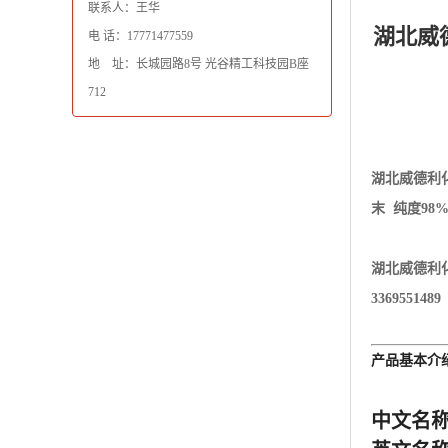
联系人：王华
湖北威德
电 话：17771477559
地 址：长城园路8号 光谷精工科技园B座
712
湖北威德利
末
纯度98
湖北威德利化
3369551489
产品基本介
中文名称