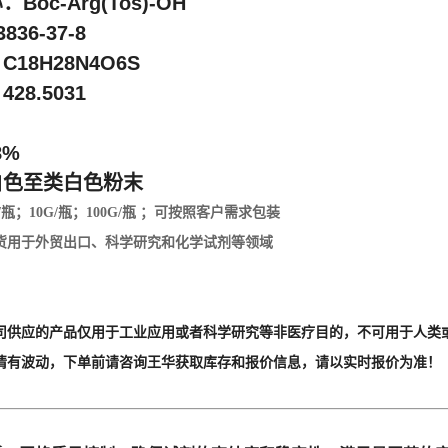
Boc-Arg(Tos)-OH
836-37-8
18H28N4O6S
28.5031
98%
白色至类白色粉末
/瓶；10G/瓶；100G/瓶
；
可按照客户需求包装
：现货用于外贸出口、科学研究和化学试剂等领域
司供应的产品仅用于工业应用或者科学研究等非医疗目的，不可用于人类或
情有波动，下单前请咨询王华获取库存和报价信息，请以实时报价为准！