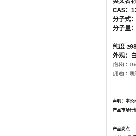
英文名称：
CAS：13
分子式：C
分子量：4
纯度 ≥
外观：
[包装] ：
1G
[用途] 
声明：本公
产品市场行
产品亮点